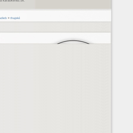
 karaokehits.sk.
»
adieb
thajské