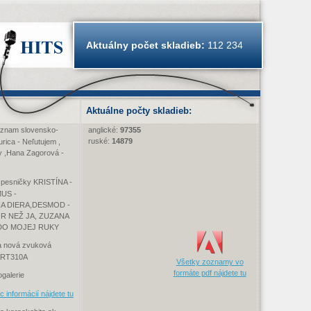
Aktuálny počet skladieb:
112 234
Aktuálne počty skladieb:
oznam slovensko-
anglické:
97355
ruské:
14879
ica - Neľutujem ,
edy ,Hana Zagorová -
 pesničky KRISTÍNA -
US -
A DIERA,DESMOD -
ÔR NEŽ JA, ZUZANA
DO MOJEJ RUKY
a nová zvuková
 ART310A
Všetky zoznamy vo
formáte pdf nájdete tu
galerie
c informácií nájdete tu