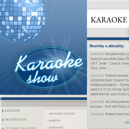
Novinky a aktuality:
Aktualizovaný z
20.09.2014:
českých pesničiek Adam Ďur
I.M.T. Smile - Cesty II. tri
Zima, zima .......
Pridané karaoke
19.03.2010:
HOREHRONIE,TINA RYTM
PRÍBEH,DESMOD - ČIERN
NIEKTO TI TO POVIE SK
SMATANOVA -DAJ RUKU 
Na sklad pribudl
20.09.2009:
technika : RCF ART525A,
KARAOKE
-
slovenské a české
Pridané nové foto
19.09.2009:
MODERÁTORI
-
anglické
via
-
maďarské
ZOZNAMY SKLADIEB