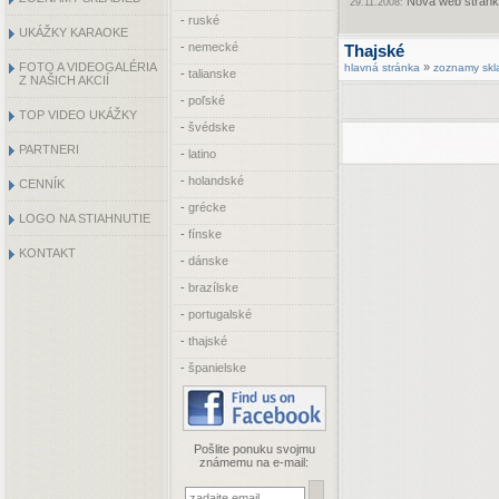
Nová web stránka
29.11.2008:
-
ruské
UKÁŽKY KARAOKE
-
nemecké
Thajské
FOTO A VIDEOGALÉRIA
»
hlavná stránka
zoznamy skl
-
talianske
Z NAŠICH AKCIÍ
-
poľské
TOP VIDEO UKÁŽKY
-
švédske
PARTNERI
-
latino
-
holandské
CENNÍK
-
grécke
LOGO NA STIAHNUTIE
-
fínske
KONTAKT
-
dánske
-
brazílske
-
portugalské
-
thajské
-
španielske
Pošlite ponuku svojmu
známemu na e-mail: