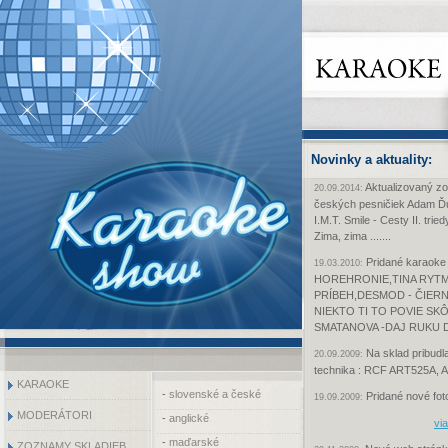
Novinky a aktuality:
Aktualizovaný z
20.09.2014:
českých pesničiek Adam Ďur
I.M.T. Smile - Cesty II. tri
Zima, zima .......
Pridané karaoke
19.03.2010:
HOREHRONIE,TINA RYTM
PRÍBEH,DESMOD - ČIERN
NIEKTO TI TO POVIE SK
SMATANOVA -DAJ RUKU 
Na sklad pribudl
20.09.2009:
technika : RCF ART525A,
KARAOKE
-
slovenské a české
Pridané nové foto
19.09.2009:
MODERÁTORI
-
anglické
via
-
maďarské
ZOZNAMY SKLADIEB