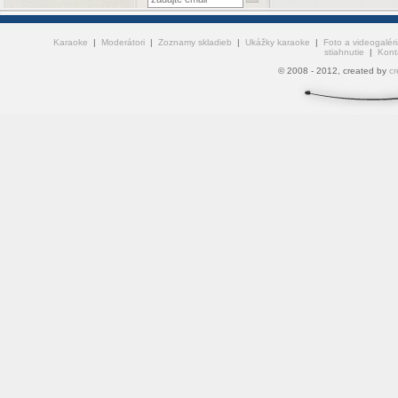
Karaoke
|
Moderátori
|
Zoznamy skladieb
|
Ukážky karaoke
|
Foto a videogaléri
stiahnutie
|
Kont
© 2008 - 2012, created by
cr