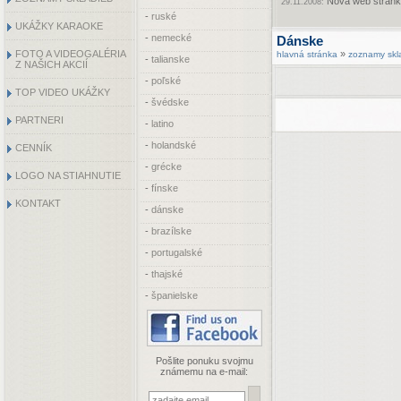
Nová web stránka
29.11.2008:
-
ruské
UKÁŽKY KARAOKE
-
nemecké
Dánske
FOTO A VIDEOGALÉRIA
»
hlavná stránka
zoznamy skl
-
talianske
Z NAŠICH AKCIÍ
-
poľské
TOP VIDEO UKÁŽKY
-
švédske
PARTNERI
-
latino
-
holandské
CENNÍK
-
grécke
LOGO NA STIAHNUTIE
-
fínske
KONTAKT
-
dánske
-
brazílske
-
portugalské
-
thajské
-
španielske
Pošlite ponuku svojmu
známemu na e-mail: