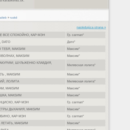
 karaokehits.sk.
»
adieb
ruské
nasledujúca strana »
ДЕ ВСЕ СПОКОЙНО, КАР-МЭН
Гр. carman"
, DATO
Дато"
 ТЕБЯ, МАКSИМ
Максим"
ИОВОЛНАХ, МАКSИМ
Максим"
ЗАКУРИМ!, ШУЛЬЖЕНКО КЛАВДИЯ,
Милявская лолита"
АТЬ , МАКSИМ
Максим"
ИЙ, ЛОЛИТА
Милявская лолита"
АМ, МАКSИМ
Максим"
ОШКА, МАКSИМ
Максим"
НЦИСКО, КАР-МЭН
Гр. carman"
ЕТРЫ ДЫХАНИЯ, МАКSИМ
Максим"
МБИНО, КАР-МЭН
Гр. carman"
 ЛЕТАТЬ, МАКSИМ
Максим"