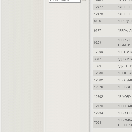
11449
"АЧО, Л
12477
"АШЕ ЛЕ
12478
"АШЕ ЛЕ
9119
"ВЕЗДА,
9167
"ВЕРЬ,
"ВЕРЬ, 
9169
ПОМПИ
17009
"ВЕТОЧК
3377
"ДЕВОЧК
13291
"ДИНОЧ
12580
"Е ОСТА
12582
"Е ОТДА
12676
"Е ТВОЕ
12702
"Е ХОЧУ
12720
"ЕБО З
12734
"ЕБО Ц
"ЕВОЧК
7924
СЕЛО З