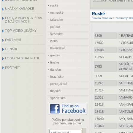
Nová web stránka
29.11.2008:
-
ruské
UKÁŽKY KARAOKE
-
nemecké
Ruské
FOTO A VIDEOGALÉRIA
»
hlavná stránka
zoznamy skl
-
talianske
Z NAŠICH AKCIÍ
-
poľské
TOP VIDEO UKÁŽKY
-
švédske
6309
" БАГДА
PARTNERI
-
latino
17532
" ЛЮБИЛ
-
holandské
CENNÍK
17548
" ЛЮБЛЮ
-
grécke
12256
"А РАД
LOGO NA STIAHNUTIE
-
fínske
"АВАЙ, 
7753
KONTAKT
ЛОЛИТА
-
dánske
9659
"АК ЛЕТ
-
brazílske
11243
"АЛЕНЬК
-
portugalské
13714
"АМ ПАР
-
thajské
11352
"АМА-К
-
španielske
15416
"АН-ФРА
15415
"АНТИМ
17040
"АО, БА
Pošlite ponuku svojmu
známemu na e-mail:
12463
"АУЧУСЬ