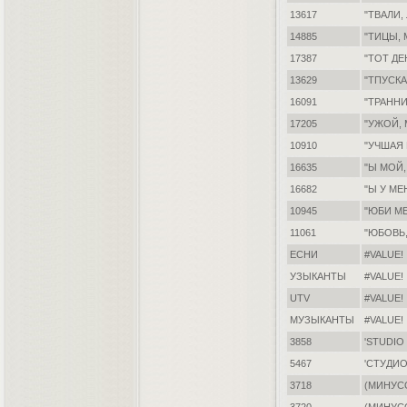
13617
"ТВАЛИ,
14885
"ТИЦЫ,
17387
"ТОТ ДЕ
13629
"ТПУСК
16091
"ТРАНН
17205
"УЖОЙ,
10910
"УЧШАЯ
16635
"Ы МОЙ,
16682
"Ы У МЕ
10945
"ЮБИ М
11061
"ЮБОВЬ
ЕСНИ
#VALUE!
УЗЫКАНТЫ
#VALUE!
UTV
#VALUE!
МУЗЫКАНТЫ
#VALUE!
3858
'STUDIO
5467
'СТУДИО
3718
(МИНУСО