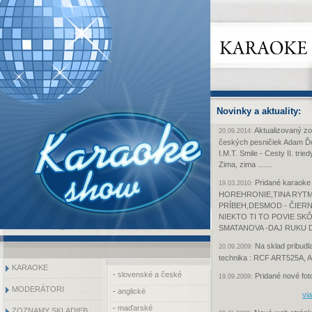
Novinky a aktuality:
Aktualizovaný z
20.09.2014:
českých pesničiek Adam Ďur
I.M.T. Smile - Cesty II. tri
Zima, zima .......
Pridané karaoke
19.03.2010:
HOREHRONIE,TINA RYTM
PRÍBEH,DESMOD - ČIERN
NIEKTO TI TO POVIE SK
SMATANOVA -DAJ RUKU 
Na sklad pribudl
20.09.2009:
technika : RCF ART525A,
KARAOKE
-
slovenské a české
Pridané nové foto
19.09.2009:
MODERÁTORI
-
anglické
via
-
maďarské
ZOZNAMY SKLADIEB