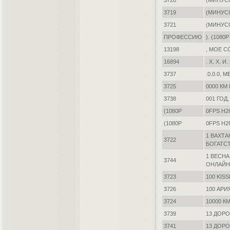
3720
(МИНУС
3719
(МИНУС
3721
(МИНУС
ПРОФЕССИЮ
). (1080P
13198
, МОЕ 
16894
. Х. Х. 
3737
.0.0.0,
3725
0000 КМ
3738
001 ГОД
(1080P
0FPS H2
(1080P
0FPS H2
1 ВАХТА
3722
БОГАТС
1 ВЕСН
3744
ОНЛАЙН
3723
100 KIS
3726
100 АРИ
3724
10000 К
3739
13 ДОРО
3741
13 ДОР