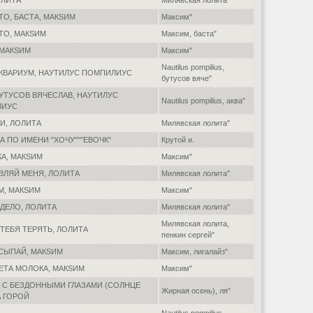
ОЛИТА
Милявская лолита"
ТО, БАСТА, МАКSИМ
Максим"
ТО, МАКSИМ
Максим, баста"
 МАКSИМ
Максим"
Nautilus pompilius,
 АКВАРИУМ, НАУТИЛУС ПОМПИЛИУС
бутусов вяче"
БУТУСОВ ВЯЧЕСЛАВ, НАУТИЛУС
Nautilus pompilius, аква"
ЛИУС
И, ЛОЛИТА
Милявская лолита"
А ПО ИМЕНИ "ХОЧУ"""ЕВОЧК"
Крутой и.
КА, МАКSИМ
Максим"
ВЛЯЙ МЕНЯ, ЛОЛИТА
Милявская лолита"
М, МАКSИМ
Максим"
 ДЕЛО, ЛОЛИТА
Милявская лолита"
Милявская лолита,
 ТЕБЯ ТЕРЯТЬ, ЛОЛИТА
пенкин сергей"
АСЫПАЙ, МАКSИМ
Максим, лигалайз"
ВЕТА МОЛОКА, МАКSИМ
Максим"
А С БЕЗДОННЫМИ ГЛАЗАМИ (СОЛНЦЕ
Жирная осень), ля"
А ГОРОЙ