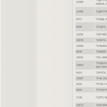
"ОДРУГИ
14484
АЛЕНА, 
14485
"ОДРУГИ
8371
"ОЖДЬ,
6900
"ОЗДУХ
11835
"ОЙ РАЙ
10878
"ОЛИТА,
10096
"ОЛЫБЕ
6048
"ОМБЕЙ 
15931
"ОН, МА
"ОНДОН,
10883
КАР-МЭ
8414
"ОРОГА,
13087
"ОЧЬ ЗА
5432
"РТИСТ 
8460
"РУГАЯ 
7138
"СЕГО 
13572
"СКОЛКИ