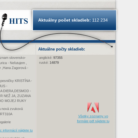
Aktuálny počet skladieb:
112 234
Aktuálne počty skladieb:
oznam slovensko-
anglické:
97355
ruské:
14879
ica - Neľutujem ,
edy ,Hana Zagorová -
 pesničky KRISTÍNA -
US -
A DIERA,DESMOD -
ÔR NEŽ JA, ZUZANA
DO MOJEJ RUKY
a nová zvuková
 ART310A
Všetky zoznamy vo
formáte pdf nájdete tu
galerie
c informácií nájdete tu