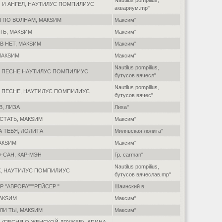
Nautilus pompilius,
Й И АНГЕЛ, НАУТИЛУС ПОМПИЛИУС
аквариум.mp"
Я ПО ВОЛНАМ, МАКSИМ
Максим"
ТЬ, МАКSИМ
Максим"
В НЕТ, МАКSИМ
Максим"
МАКSИМ
Максим"
Nautilus pompilius,
О ПЕСНЕ НАУТИЛУС ПОМПИЛИУС
бутусов вячесл"
Nautilus pompilius,
О ПЕСНЕ, НАУТИЛУС ПОМПИЛИУС
бутусов вячес"
В, ЛИЗА
Лиsa"
СТАТЬ, МАКSИМ
Максим"
А ТЕБЯ, ЛОЛИТА
Милявская лолита"
АКSИМ
Максим"
-САН, КАР-МЭН
Гр. carman"
Nautilus pompilius,
К, НАУТИЛУС ПОМПИЛИУС
бутусов вячеслав.mp"
Р "АВРОРА"""РЕЙСЕР "
Шаинский в.
МАКSИМ
Максим"
ЛИ ТЫ, МАКSИМ
Максим"