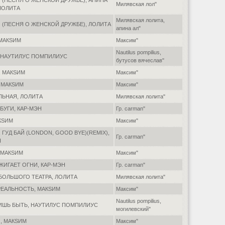
 (ПЕСНЯ О ЖЕНСКОЙ ДРУЖБЕ), АПИНА
Милявская лол"
ЛОЛИТА
Милявская лолита,
 (ПЕСНЯ О ЖЕНСКОЙ ДРУЖБЕ), ЛОЛИТА
апина ал"
 МАКSИМ
Максим"
Nautilus pompilius,
, НАУТИЛУС ПОМПИЛИУС
бутусов вячеслав"
, МАКSИМ
Максим"
 МАКSИМ
Максим"
ЛЬНАЯ, ЛОЛИТА
Милявская лолита"
БУГИ, КАР-МЭН
Гр. carman"
КSИМ
Максим"
 ГУД БАЙ (LONDON, GOOD BYE)(REMIX),
Гр. carman"
Н
 МАКSИМ
Максим"
ЖИГАЕТ ОГНИ, КАР-МЭН
Гр. carman"
БОЛЬШОГО ТЕАТРА, ЛОЛИТА
Милявская лолита"
РЕАЛЬНОСТЬ, МАКSИМ
Максим"
Nautilus pompilius,
ЛИШЬ БЫТЬ, НАУТИЛУС ПОМПИЛИУС
могилевский"
, МАКSИМ
Максим"