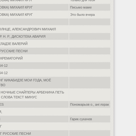
ОВКА) МИХАИЛ КРУГ
Только для тебя
ОВКА) МИХАИЛ КРУГ
Письмо маме
ОВКА) МИХАИЛ КРУГ
Это было вчера
СОЛНЦЕ, АЛЕКСАНДРОВИЧ МИХАИЛ
И. Р. Н. Р., ДИСКОТЕКА АВАРИЯ
 МЕЛАДЗЕ ВАЛЕРИЙ
 РУССКИЕ ПЕСНИ
, КРЕМАТОРИЙ
64-12
64-12
НГ КИКАБИДЗЕ МОИ ГОДА, МОЁ
ТВО
А НОЧНЫЕ СНАЙПЕРЫ АРБЕНИНА ПЕТЬ
 СЛОВА ТЕКСТ МИНУС
SES
Пономарьов о., ані лорак
Я,
М
Гарик сукачев
Г
ОГ РУССКИЕ ПЕСНИ