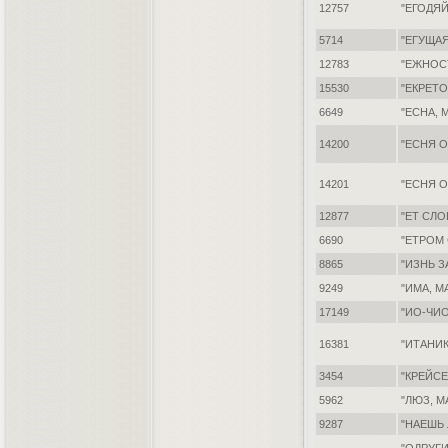
12757
"ЕГОДЯ
5714
"ЕГУЩА
12783
"ЕЖНОС
15530
"ЕКРЕТО
6649
"ЕСНА, 
14200
"ЕСНЯ 
14201
"ЕСНЯ 
12877
"ЕТ СЛО
6690
"ЕТРОМ 
8865
"ИЗНЬ З
9249
"ИМА, М
17149
"ИО-ЧИО
16381
"ИТАНИ
3454
"КРЕЙСЕ
5962
"ЛЮЗ, 
9287
"НАЕШЬ 