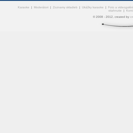
Karaoke
|
Moderátori
|
Zoznamy skladieb
|
Ukážky karaoke
|
Foto a videogaléri
stiahnutie
|
Kont
© 2008 - 2012, created by
cr