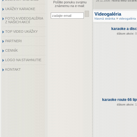
Nová web stránka
29.11.2008:
Pošlite ponuku svojmu
známemu na e-mail:
UKÁŽKY KARAOKE
Videogaléria
FOTO A VIDEOGALÉRIA
»
hlavná stránka
videogaléria
Z NAŠICH AKCIÍ
karaoke a disc
TOP VIDEO UKÁŽKY
dátum akcie:
0
PARTNERI
CENNÍK
LOGO NA STIAHNUTIE
KONTAKT
karaoke route 66 li
dátum akcie:
1