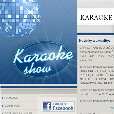
Novinky a aktuality:
Aktualizovaný z
20.09.2014:
českých pesničiek Adam Ďur
I.M.T. Smile - Cesty II. tri
Zima, zima .......
Pridané karaoke
19.03.2010:
HOREHRONIE,TINA RYTM
PRÍBEH,DESMOD - ČIERN
NIEKTO TI TO POVIE SK
SMATANOVA -DAJ RUKU 
Na sklad pribudl
20.09.2009:
technika : RCF ART525A,
KARAOKE
Pridané nové foto
19.09.2009:
MODERÁTORI
via
ZOZNAMY SKLADIEB