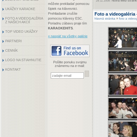
Nová web stránka
29.11.2008:
môžete prekliadať pomocou
šipiek na klávesnici.
UKÁŽKY KARAOKE
Foto a videogaléria
Prehliadanie zrušíte
FOTO A VIDEOGALÉRIA
pomocou klávesy ESC.
»
hlavná stránka
foto a videog
Z NAŠICH AKCIÍ
Poriadnu zábavu praje tím
KARAOKEHITS
.
TOP VIDEO UKÁŽKY
« naspäť na všetky galérie
PARTNERI
CENNÍK
LOGO NA STIAHNUTIE
Pošlite ponuku svojmu
známemu na e-mail:
KONTAKT