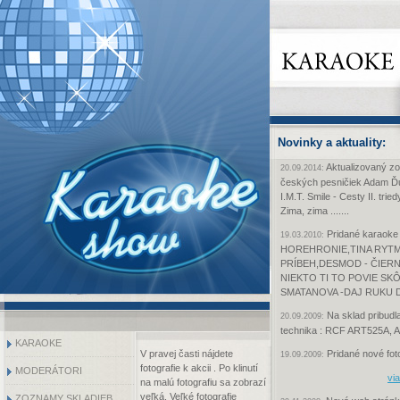
Novinky a aktuality:
Aktualizovaný z
20.09.2014:
českých pesničiek Adam Ďur
I.M.T. Smile - Cesty II. tri
Zima, zima .......
Pridané karaoke
19.03.2010:
HOREHRONIE,TINA RYTM
PRÍBEH,DESMOD - ČIERN
NIEKTO TI TO POVIE SK
SMATANOVA -DAJ RUKU 
Na sklad pribudl
20.09.2009:
technika : RCF ART525A,
KARAOKE
V pravej časti nájdete
Pridané nové foto
19.09.2009:
fotografie k akcii
. Po klinutí
MODERÁTORI
via
na malú fotografiu sa zobrazí
veľká. Veľké fotografie
ZOZNAMY SKLADIEB