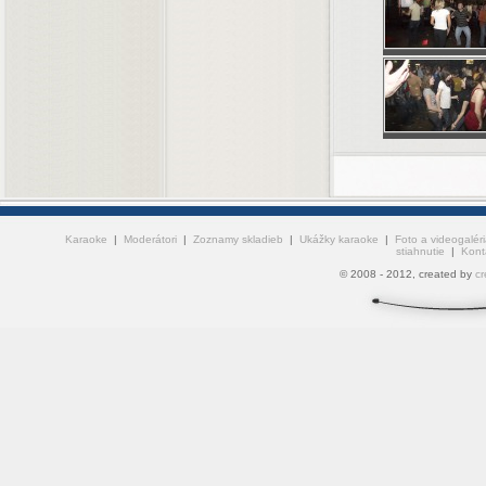
Karaoke
|
Moderátori
|
Zoznamy skladieb
|
Ukážky karaoke
|
Foto a videogaléri
stiahnutie
|
Kont
© 2008 - 2012, created by
cr